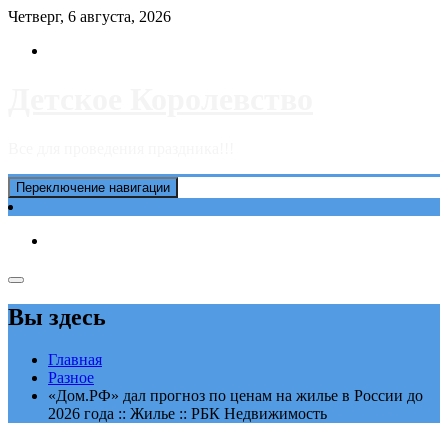
Перейти
Четверг, 6 августа, 2026
к
содержимому
Детское Королевство
Все для проведения праздника!!!
Переключение навигации
Вы здесь
Главная
Разное
«Дом.РФ» дал прогноз по ценам на жилье в России до
2026 года :: Жилье :: РБК Недвижимость