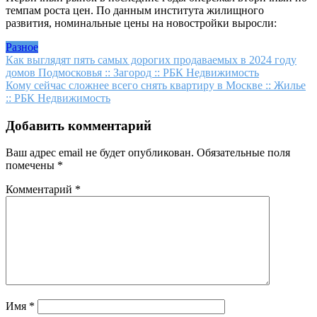
темпам роста цен. По данным института жилищного
развития, номинальные цены на новостройки выросли:
Разное
Навигация
Как выглядят пять самых дорогих продаваемых в 2024 году
домов Подмосковья :: Загород :: РБК Недвижимость
по
Кому сейчас сложнее всего снять квартиру в Москве :: Жилье
записям
:: РБК Недвижимость
Добавить комментарий
Ваш адрес email не будет опубликован.
Обязательные поля
помечены
*
Комментарий
*
Имя
*