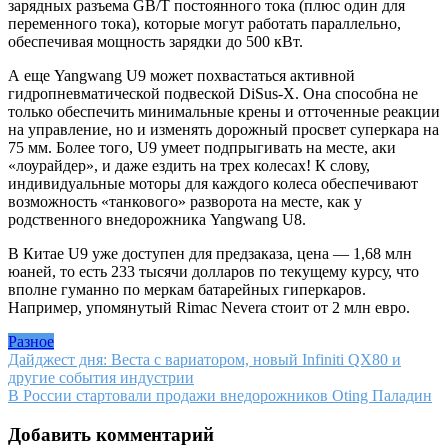
зарядных разъема GB/T постоянного тока (плюс один для
переменного тока), которые могут работать параллельно,
обеспечивая мощность зарядки до 500 кВт.
А еще Yangwang U9 может похвастаться активной
гидропневматической подвеской DiSus-X. Она способна не
только обеспечить минимальные крены и отточенные реакции
на управление, но и изменять дорожный просвет суперкара на
75 мм. Более того, U9 умеет подпрыгивать на месте, аки
«лоурайдер», и даже ездить на трех колесах! К слову,
индивидуальные моторы для каждого колеса обеспечивают
возможность «танкового» разворота на месте, как у
родственного внедорожника Yangwang U8.
В Китае U9 уже доступен для предзаказа, цена — 1,68 млн
юаней, то есть 233 тысячи долларов по текущему курсу, что
вполне гуманно по меркам батарейных гиперкаров.
Например, упомянутый Rimac Nevera стоит от 2 млн евро.
Разное
Навигация
Дайджест дня: Веста с вариатором, новый Infiniti QX80 и
другие события индустрии
по
В России стартовали продажи внедорожников Oting Паладин
записям
Добавить комментарий