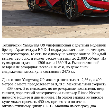
Технически Yangwang U9 унифицирован с другими моделями
бренда. Архитектура BYDe4 подразумевает наличие четырех
электромоторов, то есть по одному на каждое колесо. Каждый
выдает 326,5 л.с. и может раскручиваться до 21000 об/мин. Их
суммарная отдача — 1306 л.с. и 1680 Нм. Емкость тяговой
батареи не рекордная, всего 80 кВт·ч, но даже с ней
снаряженная масса купе составляет 2475 кг.
До «сотни» Yangwang U9 может разогнаться за 2,36 с, а 400
метров с места преодолевает за 9,78 с. Максимальная скорость
— 309 км/ч. Это неплохие, но не рекордные показатели, ведь,
скажем, хорватский электрический гиперкар Rimac Nevera
намного мощнее и динамичнее. На одной зарядке китайское
купе может проехать 450 км, причем это по очень
оптимистичному циклу CLTC. Машина имеет сразу два