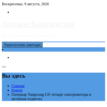
Перейти
Воскресенье, 9 августа, 2026
к
содержимому
Детское Королевство
Все для проведения праздника!!!
Переключение навигации
Вы здесь
Главная
Разное
Гиперкар Yangwang U9: четыре электромотора и
активная подвеска