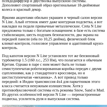
псевдодиффузор и двустволка выпускной системы.
Дополняют спортивный образ оригинальные 18-дюймовые
колеса и красный декор.
Яркими акцентами обильно украшен и черный салон версии
N Line. Алый оттенок имеет даже контурная подсветка, а вот
накладки на педали привычные металлические. Creta N Line
предложена только с богатым оснащением: в базе есть система
стабилизации, шесть подушек безопасности, два экрана на
передней панели (оба по 10,25 дюйма), физический блок
климат-контроля, голосовое управление и адаптивный круиз-
контроль.
Под капотом версии N Line установлен тот же бензиновый
турбомотор 1.5 (160 л.с., 253 Нм), что полагается и обычным
Кретам. Однако в паре с ним может быть не только
семиступенчатая роботизированная коробка передач с двумя
сцеплениями, как у стандартного кроссовера, но и
шестиступенчатая «механика». А вот привод только
передний: в Индии трансмиссия 4х4 для паркетников этого
класса считается ненужным излишеством. Хотя у
противобуксовочной системы есть режимы Snow, Sand и Mud.
Из других особенностей версии N Line — перенастроенные
подвеска, усилитель руля и выпускная система.