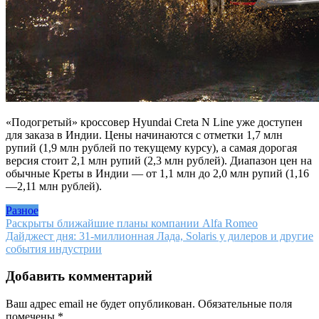
«Подогретый» кроссовер Hyundai Creta N Line уже доступен
для заказа в Индии. Цены начинаются с отметки 1,7 млн
рупий (1,9 млн рублей по текущему курсу), а самая дорогая
версия стоит 2,1 млн рупий (2,3 млн рублей). Диапазон цен на
обычные Креты в Индии — от 1,1 млн до 2,0 млн рупий (1,16
—2,11 млн рублей).
Разное
Навигация
Раскрыты ближайшие планы компании Alfa Romeo
Дайджест дня: 31-миллионная Лада, Solaris у дилеров и другие
по
события индустрии
записям
Добавить комментарий
Ваш адрес email не будет опубликован.
Обязательные поля
помечены
*