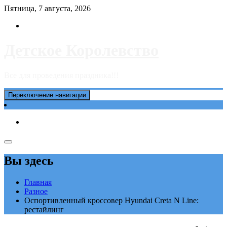
Перейти
Пятница, 7 августа, 2026
к
содержимому
Детское Королевство
Все для проведения праздника!!!
Переключение навигации
Вы здесь
Главная
Разное
Оспортивленный кроссовер Hyundai Creta N Line:
рестайлинг