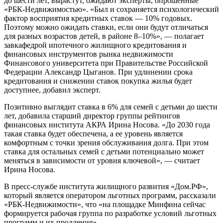
до шести лет, вырастут, ожидают эксперты, опрошенные
«РБК-Недвижимостью». «Был и сохраняется психологический
фактор восприятия кредитных ставок — 10% годовых.
Поэтому можно ожидать ставки, если они будут отличаться
для разных возрастов детей, в районе 8–10%», — полагает
завкафедрой ипотечного жилищного кредитования и
финансовых инструментов рынка недвижимости
Финансового университета при Правительстве Российской
Федерации Александр Цыганов. При удлинении срока
кредитования и снижении ставок покупка жилья будет
доступнее, добавил эксперт.
Позитивно выглядит ставка в 6% для семей с детьми до шести
лет, добавила старший директор группы рейтингов
финансовых института АКРА Ирина Носова. «До 2030 года
такая ставка будет обеспечена, а ее уровень является
комфортным с точки зрения обслуживания долга. При этом
ставка для остальных семей с детьми потенциально может
меняться в зависимости от уровня ключевой», — считает
Ирина Носова.
В пресс-службе института жилищного развития «Дом.РФ»,
который является оператором льготных программ, рассказали
«РБК-Недвижимости», что «на площадке Минфина сейчас
формируется рабочая группа по разработке условий льготных
программ и их продления».