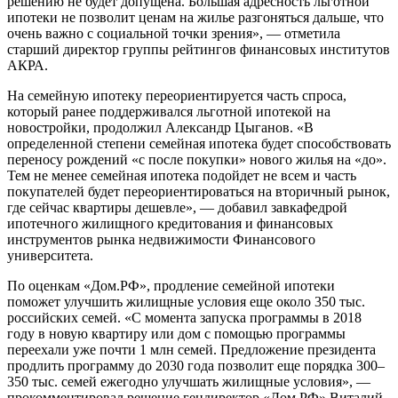
решению не будет допущена. Бо́льшая адресность льготной
ипотеки не позволит ценам на жилье разгоняться дальше, что
очень важно с социальной точки зрения», — отметила
старший директор группы рейтингов финансовых институтов
АКРА.
На семейную ипотеку переориентируется часть спроса,
который ранее поддерживался льготной ипотекой на
новостройки, продолжил Александр Цыганов. «В
определенной степени семейная ипотека будет способствовать
переносу рождений «с после покупки» нового жилья на «до».
Тем не менее семейная ипотека подойдет не всем и часть
покупателей будет переориентироваться на вторичный рынок,
где сейчас квартиры дешевле», — добавил завкафедрой
ипотечного жилищного кредитования и финансовых
инструментов рынка недвижимости Финансового
университета.
По оценкам «Дом.РФ», продление семейной ипотеки
поможет улучшить жилищные условия еще около 350 тыс.
российских семей. «С момента запуска программы в 2018
году в новую квартиру или дом с помощью программы
переехали уже почти 1 млн семей. Предложение президента
продлить программу до 2030 года позволит еще порядка 300–
350 тыс. семей ежегодно улучшать жилищные условия», —
прокомментировал решение гендиректор «Дом.РФ» Виталий