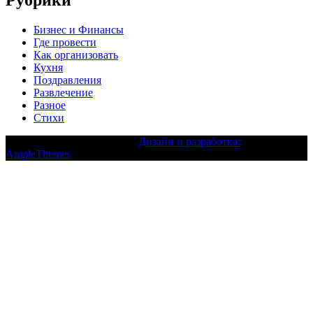
Рубрики
Бизнес и Финансы
Где провести
Как организовать
Кухня
Поздравления
Развлечение
Разное
Стихи
Текст с авторским правом |
Дизайн и разработка:
AmpleThemes