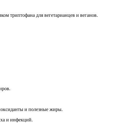
иком триптофана для вегетарианцев и веганов.
иров.
тиоксиданты и полезные жиры.
аха и инфекций.