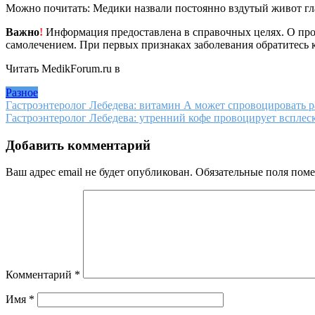
Можно почитать: Медики назвали постоянно вздутый живот гл
Важно
!
Информация предоставлена в справочных целях. О прот
самолечением. При первых признаках заболевания обратитесь к
Читать MedikForum.ru в
Разное
Навигация
Гастроэнтеролог Лебедева: витамин А может спровоцировать 
Гастроэнтеролог Лебедева: утренний кофе провоцирует всплес
по
записям
Добавить комментарий
Ваш адрес email не будет опубликован.
Обязательные поля пом
Комментарий
*
Имя
*