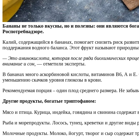
Бананы не только вкусны, но и полезны: они являются бо
Роспотребнадзоре.
Калий, содержащийся в бананах, помогает снизить риск разви
поддержания водного баланса. Этот фрукт называют природны
— Это аминокислота, которая после ряда биохимических процес
внимание и сон,
— отметили эксперты.
В бананах много аскорбиновой кислоты, витаминов В6, А и Е
уменьшению скачков уровня глюкозы в крови.
Рекомендуемая порция – один плод среднего размера. Не забыв
Другие продукты, богатые триптофаном:
Мясо и птица. Курица, индейка, говядина и свинина содержат 
Рыба и морепродукты. Лосось, тунец, креветки и другие виды 
Молочные продукты. Молоко, йогурт, творог и сыр содержат т