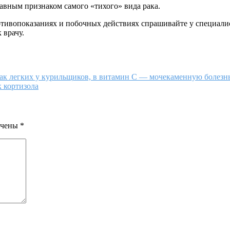
авным признаком самого «тихого» вида рака.
ивопоказаниях и побочных действиях спрашивайте у специалист
 врачу.
рак легких у курильщиков, в витамин С — мочекаменную болезн
к кортизола
ечены
*