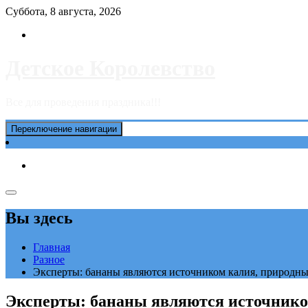
Перейти
Суббота, 8 августа, 2026
к
содержимому
Детское Королевство
Все для проведения праздника!!!
Переключение навигации
Вы здесь
Главная
Разное
Эксперты: бананы являются источником калия, природн
Эксперты: бананы являются источнико