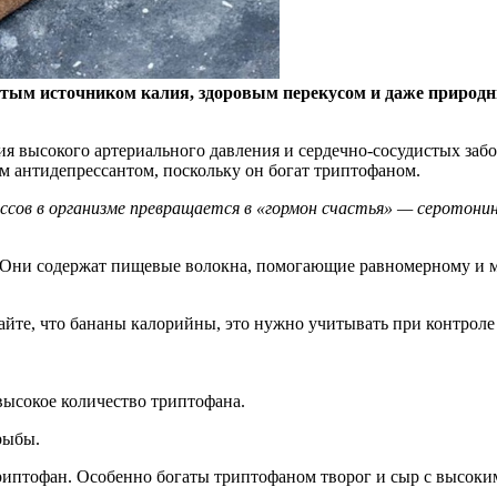
гатым источником калия, здоровым перекусом и даже природ
тия высокого артериального давления и сердечно-сосудистых за
м антидепрессантом, поскольку он богат триптофаном.
сов в организме превращается в «гормон счастья» — серотонин.
. Они содержат пищевые волокна, помогающие равномерному и м
айте, что бананы калорийны, это нужно учитывать при контроле 
высокое количество триптофана.
рыбы.
риптофан. Особенно богаты триптофаном творог и сыр с высоки