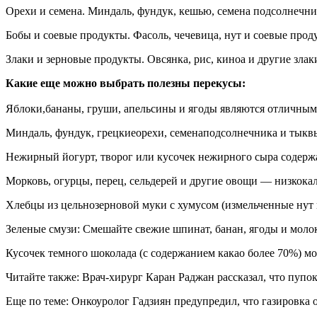
Орехи и семена. Миндаль, фундук, кешью, семена подсолнечни
Бобы и соевые продукты. Фасоль, чечевица, нут и соевые прод
Злаки и зерновые продукты. Овсянка, рис, киноа и другие злак
Какие еще можно выбрать полезны перекусы:
Яблоки,бананы, груши, апельсины и ягоды являются отличным
Миндаль, фундук, грецкиеорехи, семенаподсолнечника и тыкв
Нежирный йогурт, творог или кусочек нежирного сыра содержат
Морковь, огурцы, перец, сельдерей и другие овощи — низкока
Хлебцы из цельнозерновой муки с хумусом (измельченные нут 
Зеленые смузи: Смешайте свежие шпинат, банан, ягоды и молок
Кусочек темного шоколада (с содержанием какао более 70%) м
Читайте также: Врач-хирург Каран Раджан рассказал, что пупо
Еще по теме: Онкоуролог Гадзиян предупредил, что газировка 