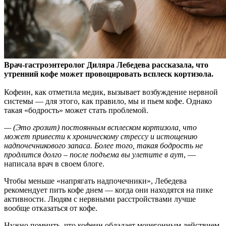
Врач-гастроэнтеролог Диляра Лебедева рассказала, что
утренний кофе может провоцировать всплеск кортизола.
Кофеин, как отметила медик, вызывает возбуждение
нервной
системы — для этого, как правило, мы и пьем кофе. Однако
такая «бодрость» может стать проблемой.
— (Это грозит) постоянным всплеском кортизола, что
может привести к хроническому стрессу и истощению
надпочечникового запаса. Более того, такая бодрость не
продлится долго – после подъема вы улетите в аут
, —
написала врач в своем блоге.
Чтобы меньше «напрягать надпочечники», Лебедева
рекомендует пить кофе днем — когда они находятся на пике
активности. Людям с нервными расстройствами лучше
вообще отказаться от кофе.
Нужно помнить, что кофеин обладает мочегонным действием,