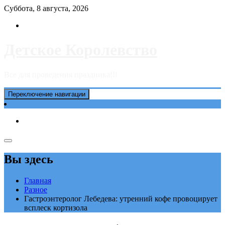
Перейти
Суббота, 8 августа, 2026
к
содержимому
Детское Королевство
Все для проведения праздника!!!
Переключение навигации
Вы здесь
Главная
Разное
Гастроэнтеролог Лебедева: утренний кофе провоцирует
всплеск кортизола